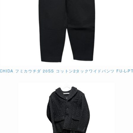
UCHIDA フミカウチダ 20SS コットン2タックワイドパンツ FU-L-PT0