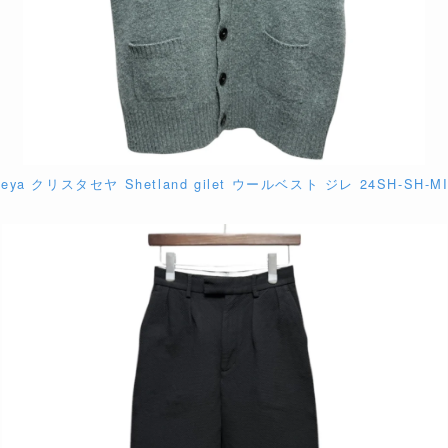
aseya クリスタセヤ Shetland gilet ウールベスト ジレ 24SH-SH-MI