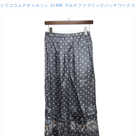
CONS トリココムデギャルソン 01AW マルチファブリックパッチワークスカート