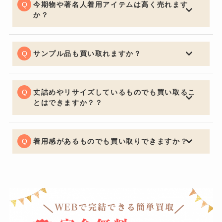
上がり査定額アップの重要ポイントになります。
今期物や著名人着用アイテムは高く売れます
か？
中古市場で大事なのは流通量が関係し特に今期物などは
セールになっていたりすると査定額にも響くため売却を
ご検討の際は購入してからなるべく早く売るのをオスス
サンプル品も買い取れますか？
メ致します。著名人が身に着けているものなどは入手困
喜んでお買取させていただきます。通常の査定額よりお
難になり需要が高く買い取り価格も高くなります。
安くなってしまいますがサンプルか関係なしにデザイン
で中古市場は値段が決まるためサンプル品でも全く問題
丈詰めやリサイズしているものでも買い取るこ
ございません。
とはできますか？？
可能でございます。デザインが大きく変わってしまうほ
どの丈詰めやリサイズがある場合はお買取りできないケ
ースもございますので予めご了承くださいませ。
着用感があるものでも買い取りできますか？
もちろん可能でございます。着用に支障をきたすほどの
瑕疵がある場合はお値段をおつけできない場合もござい
ますが、使用による軽度の汚れなどは減額の幅を最小限
に留めることができるように努めています。