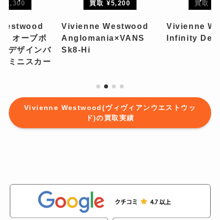
¥1,300
買取 ¥5,200
買取 ¥5
 Westwood
Vivienne Westwood
Vivienne W
BEL オーブボ
Anglomania×VANS
Infinity Den
トデザインバ
Sk8-Hi
トミニスカー
Vivienne Westwood(ヴィヴィアンウエストウッ
ド)の買取実績