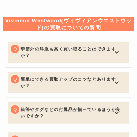
Vivienne Westwood(ヴィヴィアンウエストウッ
ド)の買取についての質問
季節外の洋服も高く買い取ることはできます
か？
一般的な買取店ではオフシーズンアイテムは大幅な減額
となる場合がございますが、BETTER CALL BROSKIで
は季節問わず精一杯の価格でお買取りさせていただきま
簡単にできる買取アップのコツなどあります
す。
か？
お買取りの前に多少お手入れしておくと良いでしょう。
いくら流行の品やブランド品であっても、汚れていると
査定額は下がってしまいます。見た目はとても大切なポ
箱等やタグなどの付属品が揃っているほうが良
イントです。
いですか？
購入する側の気持ちになるとやはり保証書・証明書やバ
ッグの場合は保管用の布袋など付属品があると信頼性も