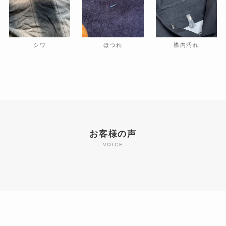
シワ
ほつれ
襟内汚れ
お客様の声
- VOICE -