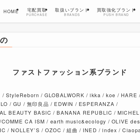
宅配買取
取扱いブランド
買取強化ブランド
HOME
PURCHASE
BRANDS
PUSH BRAND
もの
ファストファッション系ブランド
 StyleReborn / GLOBALWORK / ikka / koe / HARE 
O / GU / 無印良品 / EDWIN / ESPERANZA /
RAL BEAUTY BASIC / BANANA REPUBLIC / MICHEL 
OMME CA ISM / earth music&ecology / OLIVE des O
 / NOLLEY’S / OZOC / 組曲 / INED / index / Ciaopa