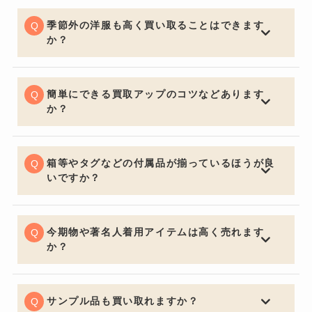
季節外の洋服も高く買い取ることはできます
か？
一般的な買取店ではオフシーズンアイテムは大幅な減額
となる場合がございますが、BETTER CALL BROSKIで
は季節問わず精一杯の価格でお買取りさせていただきま
簡単にできる買取アップのコツなどあります
す。
か？
お買取りの前に多少お手入れしておくと良いでしょう。
いくら流行の品やブランド品であっても、汚れていると
査定額は下がってしまいます。見た目はとても大切なポ
箱等やタグなどの付属品が揃っているほうが良
イントです。
いですか？
購入する側の気持ちになるとやはり保証書・証明書やバ
ッグの場合は保管用の布袋など付属品があると信頼性も
上がり査定額アップの重要ポイントになります。
今期物や著名人着用アイテムは高く売れます
か？
中古市場で大事なのは流通量が関係し特に今期物などは
セールになっていたりすると査定額にも響くため売却を
ご検討の際は購入してからなるべく早く売るのをオスス
サンプル品も買い取れますか？