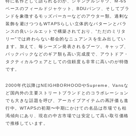
特に名作として語られるのが、ジャングルシャツ、M-65
ベースのフィールドジャケット、BDUパンツ、そしてブラ
ンドを象徴するモッズパーカーなどのアウター類。過剰な
装飾を避けつつもWTAPSらしい立体的なパターンとバラ
ンスの良いシルエットで構築されており、“ただのミリタ
リー”では終わらない都会的なニュアンスを生み出してい
ます。加えて、毎シーズン発表されるブーツ、キャップ、
バックパックなどのギア類も高い完成度で、アウトドア・
タクティカルウェアとしての信頼度も非常に高いのが特徴
です。
2000年代以降はNEIGHBORHOODやSupreme、Vansな
ど国内外の主要ストリートブランドとのコラボレーション
でも大きな話題を呼び、アーカイブアイテムの再評価も進
行中。WTAPSの初期〜中期にかけての名品は市場でも枯
渇傾向にあり、現在の中古市場では安定して高い取引価格
で推移しています。