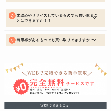
メ致します。著名人が身に着けているものなどは入手困
喜んでお買取させていただきます。通常の査定額よりお
難になり需要が高く買い取り価格も高くなります。
安くなってしまいますがサンプルか関係なしにデザイン
で中古市場は値段が決まるためサンプル品でも全く問題
丈詰めやリサイズしているものでも買い取るこ
ございません。
とはできますか？？
可能でございます。デザインが大きく変わってしまうほ
どの丈詰めやリサイズがある場合はお買取りできないケ
ースもございますので予めご了承くださいませ。
着用感があるものでも買い取りできますか？
もちろん可能でございます。着用に支障をきたすほどの
瑕疵がある場合はお値段をおつけできない場合もござい
ますが、使用による軽度の汚れなどは減額の幅を最小限
に留めることができるように努めています。