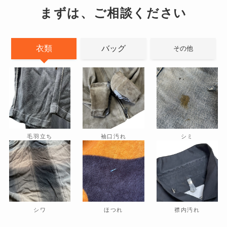
まずは、ご相談ください
衣類
バッグ
その他
毛羽立ち
袖口汚れ
シミ
シワ
ほつれ
襟内汚れ