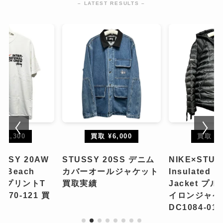
– LATEST RESULTS –
¥1,300
買取 ¥6,000
買取 ¥6
USSY 20AW
STUSSY 20SS デニム
NIKE×STUS
e Beach
カバーオールジャケット
Insulated P
ee プリントT
買取実績
Jacket プ
070-121 買
イロンジャケ
DC1084-0