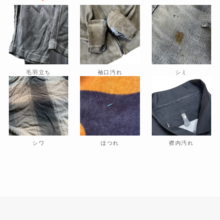
毛羽立ち
袖口汚れ
シミ
シワ
ほつれ
襟内汚れ