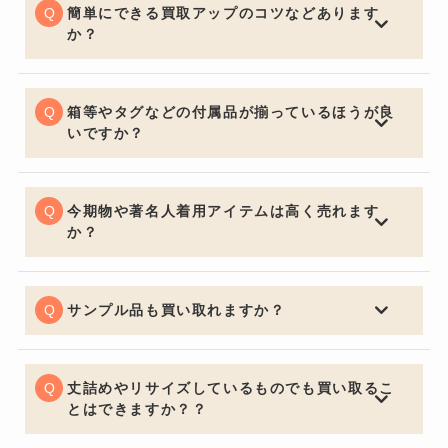
は季節問わず精一杯の価格でお買取りさせていただきま
簡単にできる買取アップのコツなどあります
す。
か？
お買取りの前に多少お手入れしておくと良いでしょう。
いくら流行の品やブランド品であっても、汚れていると
査定額は下がってしまいます。見た目はとても大切なポ
箱等やタグなどの付属品が揃っているほうが良
イントです。
いですか？
購入する側の気持ちになるとやはり保証書・証明書やバ
ッグの場合は保管用の布袋など付属品があると信頼性も
上がり査定額アップの重要ポイントになります。
今期物や著名人着用アイテムは高く売れます
か？
中古市場で大事なのは流通量が関係し特に今期物などは
セールになっていたりすると査定額にも響くため売却を
ご検討の際は購入してからなるべく早く売るのをオスス
サンプル品も買い取れますか？
メ致します。著名人が身に着けているものなどは入手困
喜んでお買取させていただきます。通常の査定額よりお
難になり需要が高く買い取り価格も高くなります。
安くなってしまいますがサンプルか関係なしにデザイン
で中古市場は値段が決まるためサンプル品でも全く問題
丈詰めやリサイズしているものでも買い取るこ
ございません。
とはできますか？？
可能でございます。デザインが大きく変わってしまうほ