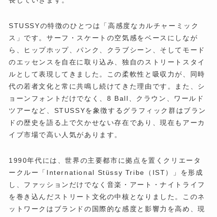
長していきます。
STUSSYの特徴のひとつは「高感度なカルチャーミック
ス」です。サーフ・スケートの空気感をベースにしなが
ら、ヒップホップ、パンク、クラブシーン、そしてモード
のエッセンスを自在に取り込み、独自のストリートスタイ
ルとして表現してきました。この柔軟性と吸収力が、同時
代の若者文化と常に共鳴し続けてきた理由です。また、シ
ョーンフォントだけでなく、8 Ball、クラウン、ワールド
ツアーなど、STUSSYを象徴するグラフィック群はブラン
ドの歴史を語る上で欠かせない存在であり、現在もアーカ
イブ市場で高い人気があります。
1990年代には、世界の主要都市に拠点を置くクリエータ
ークルー「International Stüssy Tribe（IST）」を形成
し、ファッションだけでなく音楽・アート・ナイトライフ
を巻き込んだストリート文化の中核となりました。このネ
ットワークはブランドの国際的な感度と影響力を高め、現