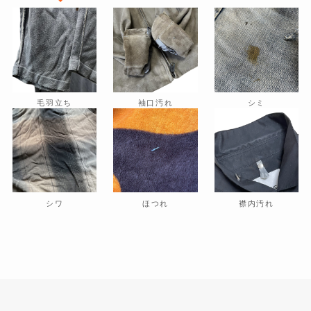
毛羽立ち
袖口汚れ
シミ
シワ
ほつれ
襟内汚れ