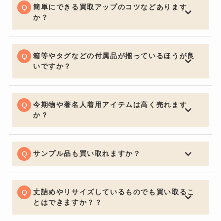
は季節問わず精一杯の価格でお買取りさせていただきま
簡単にできる買取アップのコツなどあります
す。
か？
お買取りの前に多少お手入れしておくと良いでしょう。
いくら流行の品やブランド品であっても、汚れていると
査定額は下がってしまいます。見た目はとても大切なポ
箱等やタグなどの付属品が揃っているほうが良
イントです。
いですか？
購入する側の気持ちになるとやはり保証書・証明書やバ
ッグの場合は保管用の布袋など付属品があると信頼性も
上がり査定額アップの重要ポイントになります。
今期物や著名人着用アイテムは高く売れます
か？
中古市場で大事なのは流通量が関係し特に今期物などは
セールになっていたりすると査定額にも響くため売却を
ご検討の際は購入してからなるべく早く売るのをオスス
サンプル品も買い取れますか？
メ致します。著名人が身に着けているものなどは入手困
喜んでお買取させていただきます。通常の査定額よりお
難になり需要が高く買い取り価格も高くなります。
安くなってしまいますがサンプルか関係なしにデザイン
で中古市場は値段が決まるためサンプル品でも全く問題
丈詰めやリサイズしているものでも買い取るこ
ございません。
とはできますか？？
可能でございます。デザインが大きく変わってしまうほ