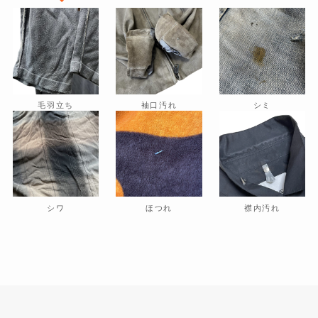
毛羽立ち
袖口汚れ
シミ
シワ
ほつれ
襟内汚れ