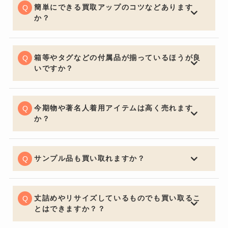
は季節問わず精一杯の価格でお買取りさせていただきま
簡単にできる買取アップのコツなどあります
す。
か？
お買取りの前に多少お手入れしておくと良いでしょう。
いくら流行の品やブランド品であっても、汚れていると
査定額は下がってしまいます。見た目はとても大切なポ
箱等やタグなどの付属品が揃っているほうが良
イントです。
いですか？
購入する側の気持ちになるとやはり保証書・証明書やバ
ッグの場合は保管用の布袋など付属品があると信頼性も
上がり査定額アップの重要ポイントになります。
今期物や著名人着用アイテムは高く売れます
か？
中古市場で大事なのは流通量が関係し特に今期物などは
セールになっていたりすると査定額にも響くため売却を
ご検討の際は購入してからなるべく早く売るのをオスス
サンプル品も買い取れますか？
メ致します。著名人が身に着けているものなどは入手困
喜んでお買取させていただきます。通常の査定額よりお
難になり需要が高く買い取り価格も高くなります。
安くなってしまいますがサンプルか関係なしにデザイン
で中古市場は値段が決まるためサンプル品でも全く問題
丈詰めやリサイズしているものでも買い取るこ
ございません。
とはできますか？？
可能でございます。デザインが大きく変わってしまうほ