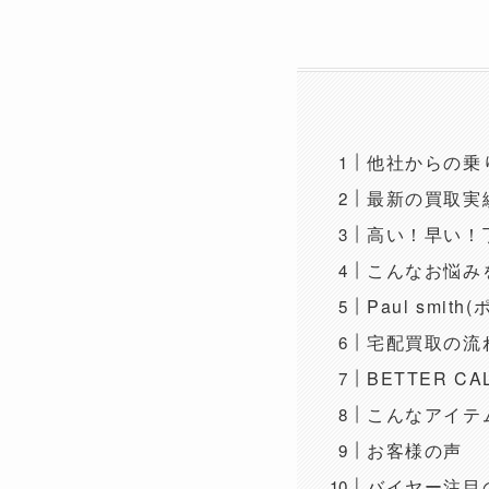
他社からの乗
最新の買取実
高い！早い！
こんなお悩みをB
Paul smi
宅配買取の流
BETTER C
こんなアイテ
お客様の声
バイヤー注目