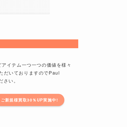
ドなどアイテム一つ一つの価値を様々
だいておりますのでPaul
ください。
ご新規様買取30％UP実施中!