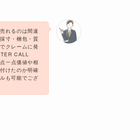
く売れるのは間違
て採寸・梱包・質
どでクレームに発
R CALL
一点一点価値や相
ら付けたのか明確
セルも可能でござ