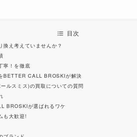
目次
り換え考えていませんか？
績
丁寧！を徹底
ETTER CALL BROSKIが解決
th(ポールスミス)の買取についての質問
れ
ALL BROSKIが選ばれるワケ
ムも大歓迎!
のブランド