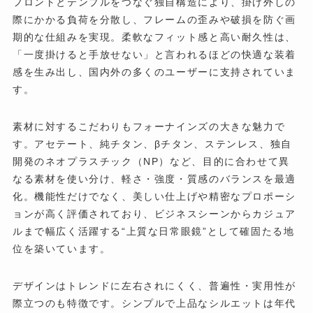
フロントとテンプルをつなぐ独自構造により、掛け外しの
際にかかる負荷を分散し、フレームの歪みや破損を防ぐ画
期的な仕組みを実現。柔軟なフィット感と高い耐久性は、
「一度掛けると手放せない」と言われるほどの快適な装着
感を生み出し、国内外の多くのユーザーに支持されていま
す。
素材に対するこだわりもフォーナインズの大きな魅力で
す。アセテート、純チタン、βチタン、ステンレス、独自
開発のネオプラスチック（NP）など、目的に合わせて異
なる素材を使い分け、軽さ・強度・質感のバランスを最適
化。機能性だけでなく、美しい仕上げや精密なプロポーシ
ョンが高く評価されており、ビジネスシーンからカジュア
ルまで幅広く活躍する“上質な日常眼鏡”として確固たる地
位を築いています。
デザインはトレンドに左右されにくく、普遍性・実用性が
際立つのも特徴です。シンプルで上品なシルエットは年代