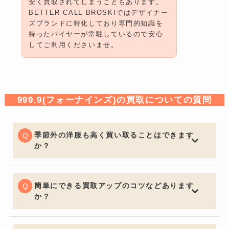
安く買取されてしまうこともあります。
BETTER CALL BROSKIではデザイナー
ズブランドに特化しており専門的知識を
持ったバイヤーが常駐しているので安心
してご利用くださいませ。
999.9(フォーナインズ)の買取についての質問
季節外の洋服も高く買い取ることはできます
か？
一般的な買取店ではオフシーズンアイテムは大幅な減額
となる場合がございますが、BETTER CALL BROSKIで
は季節問わず精一杯の価格でお買取りさせていただきま
簡単にできる買取アップのコツなどあります
す。
か？
お買取りの前に多少お手入れしておくと良いでしょう。
いくら流行の品やブランド品であっても、汚れていると