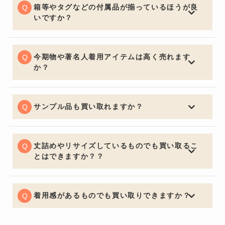
査定額は下がってしまいます。見た目はとても大切なポ
箱等やタグなどの付属品が揃っているほうが良
イントです。
いですか？
購入する側の気持ちになるとやはり保証書・証明書やバ
ッグの場合は保管用の布袋など付属品があると信頼性も
上がり査定額アップの重要ポイントになります。
今期物や著名人着用アイテムは高く売れます
か？
中古市場で大事なのは流通量が関係し特に今期物などは
セールになっていたりすると査定額にも響くため売却を
ご検討の際は購入してからなるべく早く売るのをオスス
サンプル品も買い取れますか？
メ致します。著名人が身に着けているものなどは入手困
喜んでお買取させていただきます。通常の査定額よりお
難になり需要が高く買い取り価格も高くなります。
安くなってしまいますがサンプルか関係なしにデザイン
で中古市場は値段が決まるためサンプル品でも全く問題
丈詰めやリサイズしているものでも買い取るこ
ございません。
とはできますか？？
可能でございます。デザインが大きく変わってしまうほ
どの丈詰めやリサイズがある場合はお買取りできないケ
ースもございますので予めご了承くださいませ。
着用感があるものでも買い取りできますか？
もちろん可能でございます。着用に支障をきたすほどの
瑕疵がある場合はお値段をおつけできない場合もござい