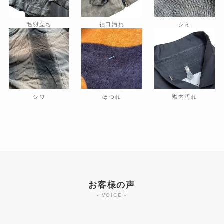
毛羽立ち
袖口汚れ
シミ
シワ
ほつれ
襟内汚れ
お客様の声
- VOICE -