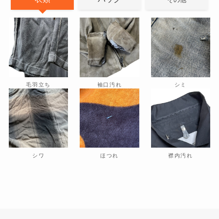
毛羽立ち
袖口汚れ
シミ
シワ
ほつれ
襟内汚れ