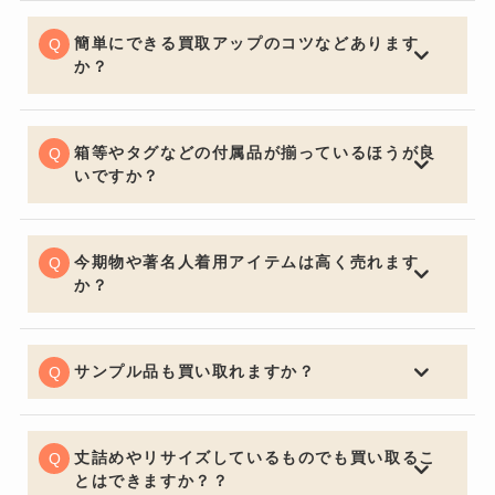
となる場合がございますが、BETTER CALL BROSKIで
は季節問わず精一杯の価格でお買取りさせていただきま
簡単にできる買取アップのコツなどあります
す。
か？
お買取りの前に多少お手入れしておくと良いでしょう。
いくら流行の品やブランド品であっても、汚れていると
査定額は下がってしまいます。見た目はとても大切なポ
箱等やタグなどの付属品が揃っているほうが良
イントです。
いですか？
購入する側の気持ちになるとやはり保証書・証明書やバ
ッグの場合は保管用の布袋など付属品があると信頼性も
上がり査定額アップの重要ポイントになります。
今期物や著名人着用アイテムは高く売れます
か？
中古市場で大事なのは流通量が関係し特に今期物などは
セールになっていたりすると査定額にも響くため売却を
ご検討の際は購入してからなるべく早く売るのをオスス
サンプル品も買い取れますか？
メ致します。著名人が身に着けているものなどは入手困
喜んでお買取させていただきます。通常の査定額よりお
難になり需要が高く買い取り価格も高くなります。
安くなってしまいますがサンプルか関係なしにデザイン
で中古市場は値段が決まるためサンプル品でも全く問題
丈詰めやリサイズしているものでも買い取るこ
ございません。
とはできますか？？