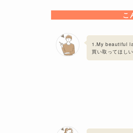
こ
1.My beauti
買い取ってほし