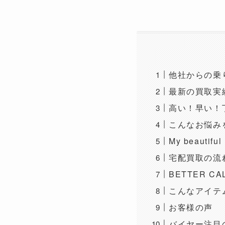
他社からの乗
最新の買取実
高い！早い！
こんなお悩みをB
My beaut
宅配買取の流
BETTER C
こんなアイテ
お客様の声
バイヤー注目