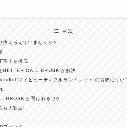
目次
り換え考えていませんか？
績
丁寧！を徹底
ETTER CALL BROSKIが解決
iful landlet(マイビューティフルランドレット)の買取につ
れ
ALL BROSKIが選ばれるワケ
ムも大歓迎!
のブランド