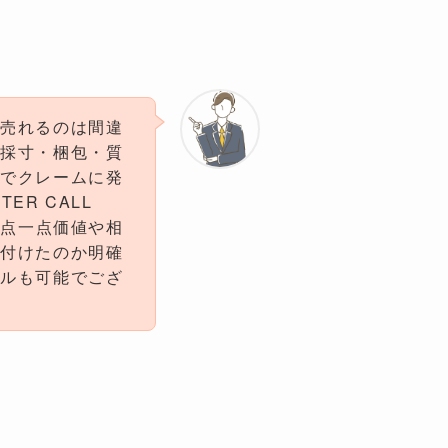
く売れるのは間違
て採寸・梱包・質
どでクレームに発
R CALL
一点一点価値や相
ら付けたのか明確
セルも可能でござ