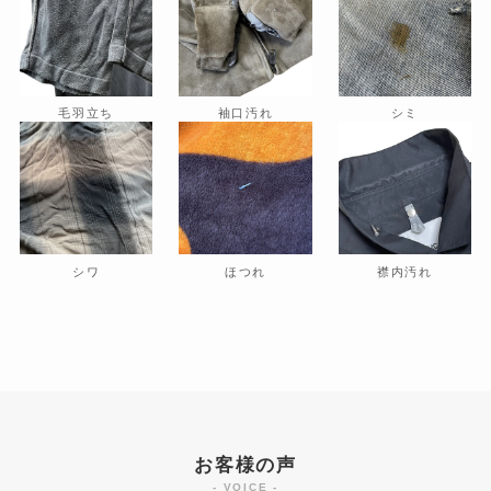
毛羽立ち
袖口汚れ
シミ
シワ
ほつれ
襟内汚れ
お客様の声
- VOICE -