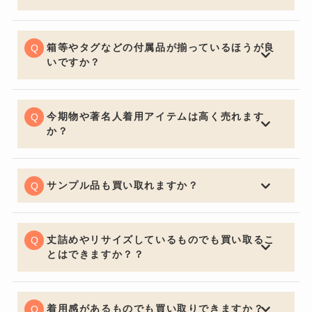
お買取りの前に多少お手入れしておくと良いでしょう。
いくら流行の品やブランド品であっても、汚れていると
査定額は下がってしまいます。見た目はとても大切なポ
箱等やタグなどの付属品が揃っているほうが良
イントです。
いですか？
購入する側の気持ちになるとやはり保証書・証明書やバ
ッグの場合は保管用の布袋など付属品があると信頼性も
上がり査定額アップの重要ポイントになります。
今期物や著名人着用アイテムは高く売れます
か？
中古市場で大事なのは流通量が関係し特に今期物などは
セールになっていたりすると査定額にも響くため売却を
ご検討の際は購入してからなるべく早く売るのをオスス
サンプル品も買い取れますか？
メ致します。著名人が身に着けているものなどは入手困
喜んでお買取させていただきます。通常の査定額よりお
難になり需要が高く買い取り価格も高くなります。
安くなってしまいますがサンプルか関係なしにデザイン
で中古市場は値段が決まるためサンプル品でも全く問題
丈詰めやリサイズしているものでも買い取るこ
ございません。
とはできますか？？
可能でございます。デザインが大きく変わってしまうほ
どの丈詰めやリサイズがある場合はお買取りできないケ
ースもございますので予めご了承くださいませ。
着用感があるものでも買い取りできますか？