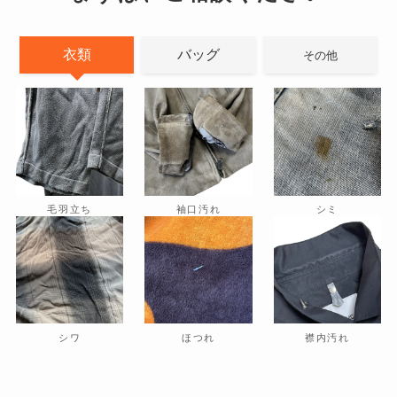
衣類
バッグ
その他
毛羽立ち
袖口汚れ
シミ
シワ
ほつれ
襟内汚れ