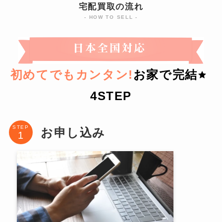
宅配買取の流れ
- HOW TO SELL -
初めてでもカンタン!
お家で完結
4STEP
STEP
お申し込み