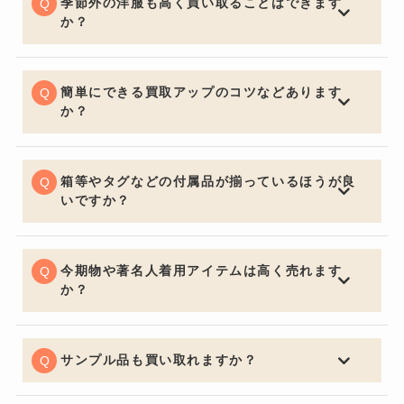
季節外の洋服も高く買い取ることはできます
か？
一般的な買取店ではオフシーズンアイテムは大幅な減額
となる場合がございますが、BETTER CALL BROSKIで
は季節問わず精一杯の価格でお買取りさせていただきま
簡単にできる買取アップのコツなどあります
す。
か？
お買取りの前に多少お手入れしておくと良いでしょう。
いくら流行の品やブランド品であっても、汚れていると
査定額は下がってしまいます。見た目はとても大切なポ
箱等やタグなどの付属品が揃っているほうが良
イントです。
いですか？
購入する側の気持ちになるとやはり保証書・証明書やバ
ッグの場合は保管用の布袋など付属品があると信頼性も
上がり査定額アップの重要ポイントになります。
今期物や著名人着用アイテムは高く売れます
か？
中古市場で大事なのは流通量が関係し特に今期物などは
セールになっていたりすると査定額にも響くため売却を
ご検討の際は購入してからなるべく早く売るのをオスス
サンプル品も買い取れますか？
メ致します。著名人が身に着けているものなどは入手困
喜んでお買取させていただきます。通常の査定額よりお
難になり需要が高く買い取り価格も高くなります。