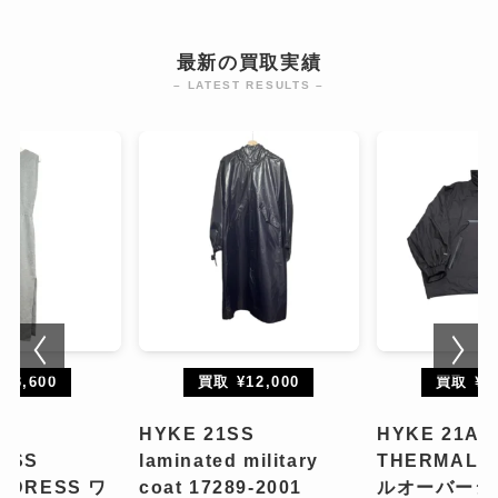
最新の買取実績
– LATEST RESULTS –
¥3,600
買取 ¥12,000
買取 ¥35
SS
HYKE 21SS
HYKE 21AW
ESS
laminated military
THERMAL 
 DRESS ワ
coat 17289-2001
ルオーバージ