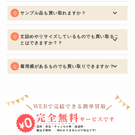
セールになっていたりすると査定額にも響くため売却を
ご検討の際は購入してからなるべく早く売るのをオスス
サンプル品も買い取れますか？
メ致します。著名人が身に着けているものなどは入手困
喜んでお買取させていただきます。通常の査定額よりお
難になり需要が高く買い取り価格も高くなります。
安くなってしまいますがサンプルか関係なしにデザイン
で中古市場は値段が決まるためサンプル品でも全く問題
丈詰めやリサイズしているものでも買い取るこ
ございません。
とはできますか？？
可能でございます。デザインが大きく変わってしまうほ
どの丈詰めやリサイズがある場合はお買取りできないケ
ースもございますので予めご了承くださいませ。
着用感があるものでも買い取りできますか？
もちろん可能でございます。着用に支障をきたすほどの
瑕疵がある場合はお値段をおつけできない場合もござい
ますが、使用による軽度の汚れなどは減額の幅を最小限
に留めることができるように努めています。