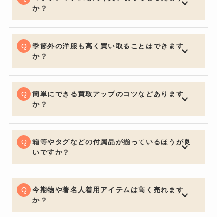
価買取が期待できます。
か？
もちろんでございます。MONCLER、THE NORTH
FACE、PORTER、adidas、JULIUS TART OPTICAL
などは人気が高くまたBIOTOPをはじめとしたセレクト
季節外の洋服も高く買い取ることはできます
ショップ別注アイテムも高価買取が期待できます。
か？
一般的な買取店ではオフシーズンアイテムは大幅な減額
となる場合がございますが、BETTER CALL BROSKIで
は季節問わず精一杯の価格でお買取りさせていただきま
簡単にできる買取アップのコツなどあります
す。
か？
お買取りの前に多少お手入れしておくと良いでしょう。
いくら流行の品やブランド品であっても、汚れていると
査定額は下がってしまいます。見た目はとても大切なポ
箱等やタグなどの付属品が揃っているほうが良
イントです。
いですか？
購入する側の気持ちになるとやはり保証書・証明書やバ
ッグの場合は保管用の布袋など付属品があると信頼性も
上がり査定額アップの重要ポイントになります。
今期物や著名人着用アイテムは高く売れます
か？
中古市場で大事なのは流通量が関係し特に今期物などは