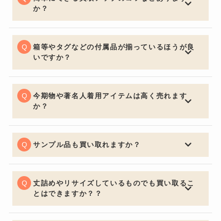
ーカー、ルーズシルエットが魅力的なセットアップに加
か？
えFreshService、1LDK、Graphpaper、レショップな
お買取りの前に多少お手入れしておくと良いでしょう。
どのコラボアイテムも人気が高く高価買取が期待できま
いくら流行の品やブランド品であっても、汚れていると
す。
査定額は下がってしまいます。見た目はとても大切なポ
箱等やタグなどの付属品が揃っているほうが良
イントです。
いですか？
購入する側の気持ちになるとやはり保証書・証明書やバ
ッグの場合は保管用の布袋など付属品があると信頼性も
上がり査定額アップの重要ポイントになります。
今期物や著名人着用アイテムは高く売れます
か？
中古市場で大事なのは流通量が関係し特に今期物などは
セールになっていたりすると査定額にも響くため売却を
ご検討の際は購入してからなるべく早く売るのをオスス
サンプル品も買い取れますか？
メ致します。著名人が身に着けているものなどは入手困
喜んでお買取させていただきます。通常の査定額よりお
難になり需要が高く買い取り価格も高くなります。
安くなってしまいますがサンプルか関係なしにデザイン
で中古市場は値段が決まるためサンプル品でも全く問題
丈詰めやリサイズしているものでも買い取るこ
ございません。
とはできますか？？
可能でございます。デザインが大きく変わってしまうほ
どの丈詰めやリサイズがある場合はお買取りできないケ