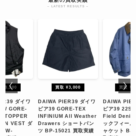
最新の買取実績
– LATEST RESULTS –
¥18,200
買取 ¥3,000
買取 ¥20
IER39 ダイワ
DAIWA PIER39 ダイワ
DAIWA PIE
AW GORE-
ピア39 GORE-TEX
ピア39 22SS
DSTOPPER
INFINIUM All Weather
Field Denim
OWN VEST ダ
Drawers ショートパン
ックフィール
BW-
ツ BP-15021 買取実績
ャケット BJ-