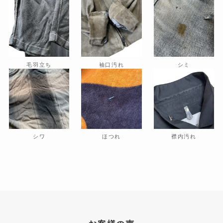
毛羽立ち
袖口汚れ
シミ
シワ
ほつれ
襟内汚れ