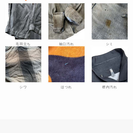
毛羽立ち
袖口汚れ
シミ
シワ
ほつれ
襟内汚れ