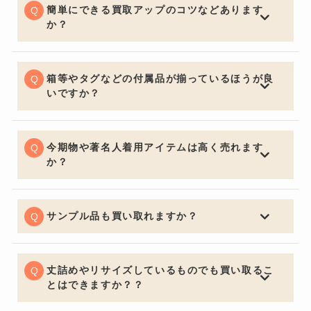
は季節問わず精一杯の価格でお買取りさせていただきま
簡単にできる買取アップのコツなどあります
す。
か？
お買取りの前に多少お手入れしておくと良いでしょう。
いくら流行の品やブランド品であっても、汚れていると
査定額は下がってしまいます。見た目はとても大切なポ
箱等やタグなどの付属品が揃っているほうが良
イントです。
いですか？
購入する側の気持ちになるとやはり保証書・証明書やバ
ッグの場合は保管用の布袋など付属品があると信頼性も
上がり査定額アップの重要ポイントになります。
今期物や著名人着用アイテムは高く売れます
か？
中古市場で大事なのは流通量が関係し特に今期物などは
セールになっていたりすると査定額にも響くため売却を
ご検討の際は購入してからなるべく早く売るのをオスス
サンプル品も買い取れますか？
メ致します。著名人が身に着けているものなどは入手困
喜んでお買取させていただきます。通常の査定額よりお
難になり需要が高く買い取り価格も高くなります。
安くなってしまいますがサンプルか関係なしにデザイン
で中古市場は値段が決まるためサンプル品でも全く問題
丈詰めやリサイズしているものでも買い取るこ
ございません。
とはできますか？？
可能でございます。デザインが大きく変わってしまうほ