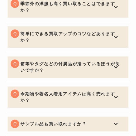
季節外の洋服も高く買い取ることはできます
か？
一般的な買取店ではオフシーズンアイテムは大幅な減額
となる場合がございますが、BETTER CALL BROSKIで
は季節問わず精一杯の価格でお買取りさせていただきま
簡単にできる買取アップのコツなどあります
す。
か？
お買取りの前に多少お手入れしておくと良いでしょう。
いくら流行の品やブランド品であっても、汚れていると
査定額は下がってしまいます。見た目はとても大切なポ
箱等やタグなどの付属品が揃っているほうが良
イントです。
いですか？
購入する側の気持ちになるとやはり保証書・証明書やバ
ッグの場合は保管用の布袋など付属品があると信頼性も
上がり査定額アップの重要ポイントになります。
今期物や著名人着用アイテムは高く売れます
か？
中古市場で大事なのは流通量が関係し特に今期物などは
セールになっていたりすると査定額にも響くため売却を
ご検討の際は購入してからなるべく早く売るのをオスス
サンプル品も買い取れますか？
メ致します。著名人が身に着けているものなどは入手困
喜んでお買取させていただきます。通常の査定額よりお