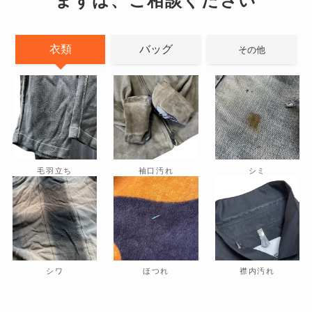
まずは、ご相談ください
衣類
バッグ
その他
毛羽立ち
袖口汚れ
シミ
シワ
ほつれ
襟内汚れ