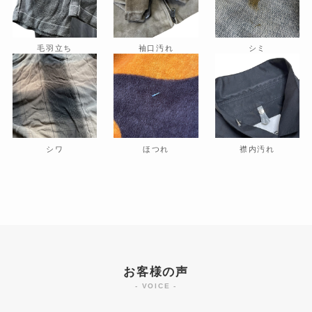
毛羽立ち
袖口汚れ
シミ
シワ
ほつれ
襟内汚れ
お客様の声
- VOICE -