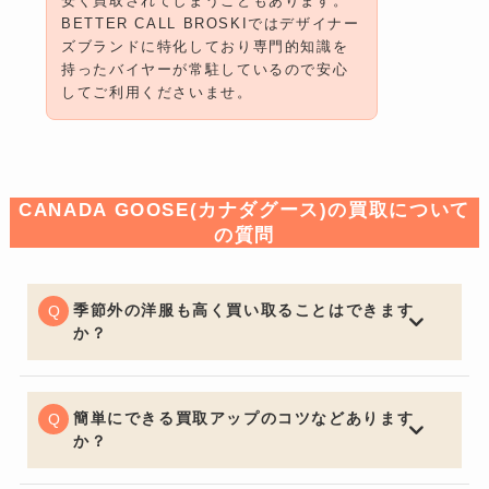
安く買取されてしまうこともあります。
BETTER CALL BROSKIではデザイナー
ズブランドに特化しており専門的知識を
持ったバイヤーが常駐しているので安心
してご利用くださいませ。
CANADA GOOSE(カナダグース)の買取について
の質問
季節外の洋服も高く買い取ることはできます
か？
一般的な買取店ではオフシーズンアイテムは大幅な減額
となる場合がございますが、BETTER CALL BROSKIで
は季節問わず精一杯の価格でお買取りさせていただきま
簡単にできる買取アップのコツなどあります
す。
か？
お買取りの前に多少お手入れしておくと良いでしょう。