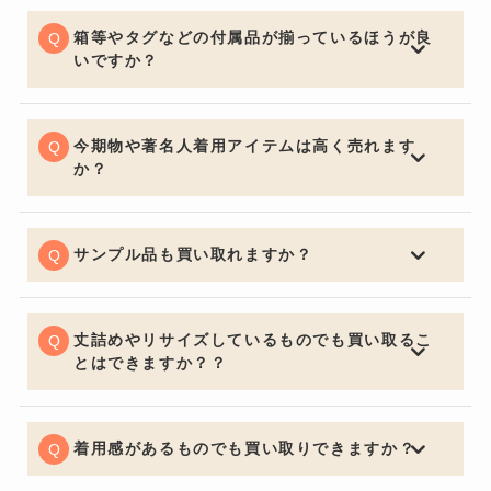
いくら流行の品やブランド品であっても、汚れていると
査定額は下がってしまいます。見た目はとても大切なポ
箱等やタグなどの付属品が揃っているほうが良
イントです。
いですか？
購入する側の気持ちになるとやはり保証書・証明書やバ
ッグの場合は保管用の布袋など付属品があると信頼性も
上がり査定額アップの重要ポイントになります。
今期物や著名人着用アイテムは高く売れます
か？
中古市場で大事なのは流通量が関係し特に今期物などは
セールになっていたりすると査定額にも響くため売却を
ご検討の際は購入してからなるべく早く売るのをオスス
サンプル品も買い取れますか？
メ致します。著名人が身に着けているものなどは入手困
喜んでお買取させていただきます。通常の査定額よりお
難になり需要が高く買い取り価格も高くなります。
安くなってしまいますがサンプルか関係なしにデザイン
で中古市場は値段が決まるためサンプル品でも全く問題
丈詰めやリサイズしているものでも買い取るこ
ございません。
とはできますか？？
可能でございます。デザインが大きく変わってしまうほ
どの丈詰めやリサイズがある場合はお買取りできないケ
ースもございますので予めご了承くださいませ。
着用感があるものでも買い取りできますか？
もちろん可能でございます。着用に支障をきたすほどの