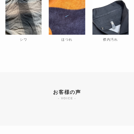
シワ
ほつれ
襟内汚れ
お客様の声
- VOICE -