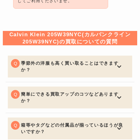
してご利用くださいませ。
Calvin Klein 205W39NYC(カルバンクライン
205W39NYC)の買取についての質問
季節外の洋服も高く買い取ることはできます
か？
一般的な買取店ではオフシーズンアイテムは大幅な減額
となる場合がございますが、BETTER CALL BROSKIで
は季節問わず精一杯の価格でお買取りさせていただきま
簡単にできる買取アップのコツなどあります
す。
か？
お買取りの前に多少お手入れしておくと良いでしょう。
いくら流行の品やブランド品であっても、汚れていると
査定額は下がってしまいます。見た目はとても大切なポ
箱等やタグなどの付属品が揃っているほうが良
イントです。
いですか？