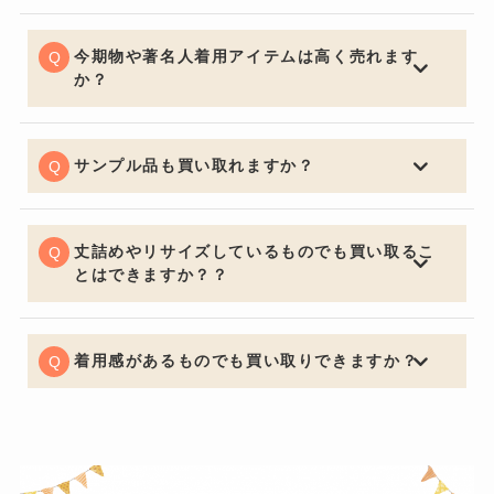
購入する側の気持ちになるとやはり保証書・証明書やバ
ッグの場合は保管用の布袋など付属品があると信頼性も
上がり査定額アップの重要ポイントになります。
今期物や著名人着用アイテムは高く売れます
か？
中古市場で大事なのは流通量が関係し特に今期物などは
セールになっていたりすると査定額にも響くため売却を
ご検討の際は購入してからなるべく早く売るのをオスス
サンプル品も買い取れますか？
メ致します。著名人が身に着けているものなどは入手困
喜んでお買取させていただきます。通常の査定額よりお
難になり需要が高く買い取り価格も高くなります。
安くなってしまいますがサンプルか関係なしにデザイン
で中古市場は値段が決まるためサンプル品でも全く問題
丈詰めやリサイズしているものでも買い取るこ
ございません。
とはできますか？？
可能でございます。デザインが大きく変わってしまうほ
どの丈詰めやリサイズがある場合はお買取りできないケ
ースもございますので予めご了承くださいませ。
着用感があるものでも買い取りできますか？
もちろん可能でございます。着用に支障をきたすほどの
瑕疵がある場合はお値段をおつけできない場合もござい
ますが、使用による軽度の汚れなどは減額の幅を最小限
に留めることができるように努めています。