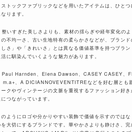
ドストックファブリックなどを用いたアイテムは、ひとつ
異なります。
otの洋服は、整いすぎた美しさよりも、素材の揺らぎや経年変化
りの不均一さ、古い生地特有の柔らかさなどが、ブランド
らしさ」や「きれいさ」とは異なる価値基準を持つブラン
生活に馴染んでいくような魅力があります。
、Paul Harnden、Elena Dawson、CASEY CASEY、
rgfabel、m.a+、A DICIANNOVEVENTITREなど
ィークやヴィンテージの文脈を重視するファッション好き
性につながっています。
ドのようにロゴや分かりやすい装飾で価値を示すのではな
のを大切にするブランドです。華やかさよりも静けさ、完