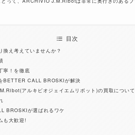
て、ARCHIVIO J.M.Ribotは非常に奥行きのあ
目次
り換え考えていませんか？
績
丁寧！を徹底
ETTER CALL BROSKIが解決
 J.M.Ribot(アルキビオジェイエムリボット)の買取につい
れ
ALL BROSKIが選ばれるワケ
ムも大歓迎!