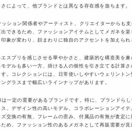
しさによって、他ブランドとは異なる存在感を放ちます。
界中のファッション関係者やアーティスト、クリエイターから
演出できるため、ファッションアイテムとしてメガネを楽
も印象が変わり、顔まわりに独自のアクセントを加えられ
いエスプリを感じさせる華やかさと、建築的な構造美を兼
いモデルも多い一方、掛ける人の個性を引き立てる計算さ
ます。コレクションには、日常使いしやすいウェリントン
サングラスまで幅広いラインナップがあります。
mikliは一定の需要があるブランドです。特に、ブランド
ラス、デザイン性の高いモデル、コラボレーションアイテ
交換の有無、フレームの歪み、付属品の有無が査定に影響しま
いため、ファッション性のあるメガネとして再販需要が見