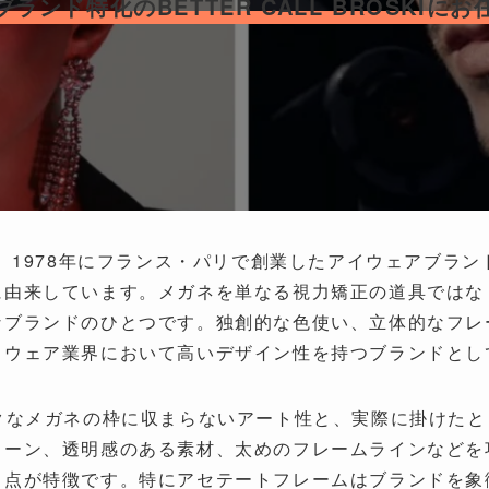
ランド特化のBETTER CALL BROSKIに
ミクリ）は、1978年にフランス・パリで創業したアイウェアブ
に由来しています。メガネを単なる視力矯正の道具ではな
なブランドのひとつです。独創的な色使い、立体的なフレ
イウェア業界において高いデザイン性を持つブランドとし
クラシックなメガネの枠に収まらないアート性と、実際に掛け
ターン、透明感のある素材、太めのフレームラインなどを
る点が特徴です。特にアセテートフレームはブランドを象