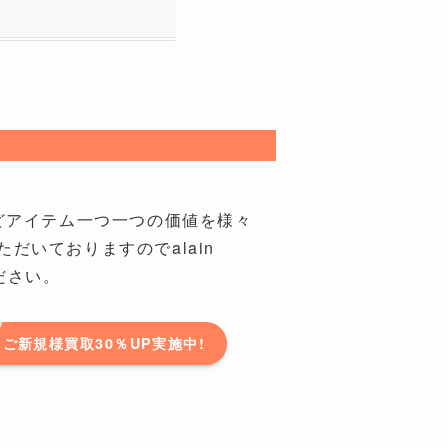
ドなどアイテム一つ一つの価値を様々
いておりますのでalain
ください。
ご新規様買取30％UP実施中!