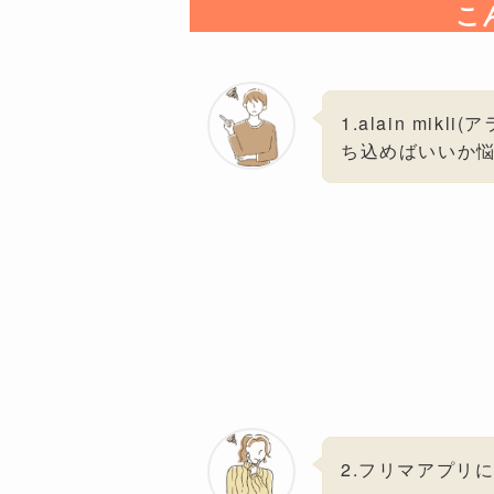
こ
1.alain mi
ち込めばいいか
2.フリマアプリ