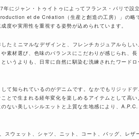
1987年にジャン・トゥイトゥによってフランス・パリで
 Production et de Création（生産と創造の工
完成度や実用性を重視する姿勢が込められています。
飾を排したミニマルなデザインと、フレンチカジュアルらし
トや素材選び、色味のバランスにこだわりが感じられ、長
るというよりも、日常に自然に馴染む洗練されたワードロ
テムとして知られているのがデニムです。なかでもリジッド
むことで生まれる経年変化を楽しめるアイテムとして高い
のない美しいシルエットと上質な生地感により、A.P.C
ツ、スウェット、シャツ、ニット、コート、バッグ、レザ