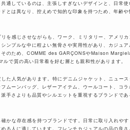
も共通しているのは、主張しすぎないデザインと、日常使
ンドとは異なり、控えめで知的な印象を持つため、年齢や
エスプリを感じさせながらも、ワーク、ミリタリー、アメリ
。シンプルな中に程よい無骨さや実用性があり、カジュア
COMME des GARÇONSやMaison Margiela、
ミニマルで質の高い日常着を好む層とも親和性があります。
は安定した人気があります。特にデニムジャケット、ニュー
ーフムーンバッグ、レザーアイテム、ウールコート、コラ
。派手さよりも品質やシルエットを重視するブランドであ
。
ながら確かな存在感を持つブランドです。日常に取り入れや
求める人に適しています。フレンチカジュアルの品の良さ