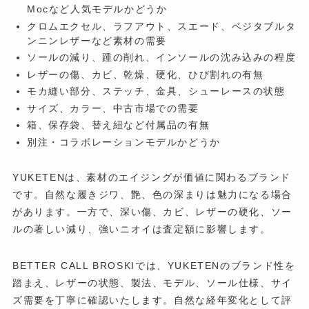
Mocなど人気モデルかどうか
クロムエクセル、ラフアウト、スエード、ベジタブルタ
ンニンレザーなど素材の需要
ソールの減り、踵の削れ、インソールの沈み込みの程度
レザーの傷、カビ、乾燥、硬化、ひび割れの有無
モカ縫い部分、ステッチ、金具、シューレースの状態
サイズ、カラー、中古市場での需要
箱、保存袋、替え紐など付属品の有無
別注・コラボレーションモデルかどうか
YUKETENは、素材のエイジングが価値に関わるブランド
です。自然な履きジワ、艶、色の深まりは魅力になる場合
があります。一方で、深い傷、カビ、レザーの硬化、ソー
ルの著しい減り、強いニオイは査定額に影響します。
BETTER CALL BROSKIでは、YUKETENのブランド性を
踏まえ、レザーの状態、製法、モデル、ソール仕様、サイ
ズ需要を丁寧に確認いたします。自然な経年変化として評