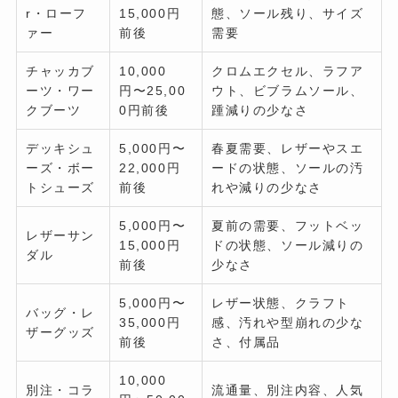
r・ローフ
15,000円
態、ソール残り、サイズ
ァー
前後
需要
チャッカブ
10,000
クロムエクセル、ラフア
ーツ・ワー
円〜25,00
ウト、ビブラムソール、
クブーツ
0円前後
踵減りの少なさ
デッキシュ
5,000円〜
春夏需要、レザーやスエ
ーズ・ボー
22,000円
ードの状態、ソールの汚
トシューズ
前後
れや減りの少なさ
5,000円〜
夏前の需要、フットベッ
レザーサン
15,000円
ドの状態、ソール減りの
ダル
前後
少なさ
5,000円〜
レザー状態、クラフト
バッグ・レ
35,000円
感、汚れや型崩れの少な
ザーグッズ
前後
さ、付属品
10,000
別注・コラ
流通量、別注内容、人気