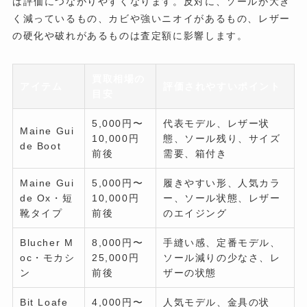
は評価につながりやすくなります。反対に、ソールが大き
く減っているもの、カビや強いニオイがあるもの、レザー
の硬化や破れがあるものは査定額に影響します。
買取相場の
アイテム
評価されやすいポイント
目安
5,000円〜
代表モデル、レザー状
Maine Gui
10,000円
態、ソール残り、サイズ
de Boot
前後
需要、箱付き
Maine Gui
5,000円〜
履きやすい形、人気カラ
de Ox・短
10,000円
ー、ソール状態、レザー
靴タイプ
前後
のエイジング
Blucher M
8,000円〜
手縫い感、定番モデル、
oc・モカシ
25,000円
ソール減りの少なさ、レ
ン
前後
ザーの状態
Bit Loafe
4,000円〜
人気モデル、金具の状