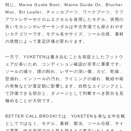
特に、Maine Guide Boot、Maine Guide Ox、Blucher
Moc、Bit Loafer、チャッカブーツ、ワークブーツ、ラフ
アウトレザーやクロムエクセルを使用したモデル、状態の
良いモカシンやレザーサンダルは中古市場でも探されやす
いカテゴリーです。モデル名やサイズ、ソール仕様、素材
の状態によって査定評価が変わります。
一方で、YUKETENは履き込むことを前提としたフットウ
ェアが多いため、コンディション確認が非常に重要です。
ソールの減り、踵の削れ、レザーの深い傷、カビ、乾燥、
型崩れ、インソールの汚れ、ライニングの破れ、靴紐や箱
の有無などが査定額に影響します。自然なエイジングとし
て評価できる部分と、ダメージとして判断すべき部分を見
極めることが大切です。
BETTER CALL BROSKIでは、YUKETENを単なる中古靴
としてではなく、モデル、素材、製法、ソール仕様、サイ
ズ需要、中古市場での人気を踏まえて査定いたします。ヘ