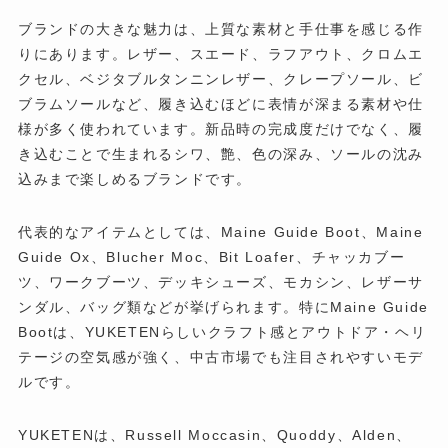
ブランドの大きな魅力は、上質な素材と手仕事を感じる作
りにあります。レザー、スエード、ラフアウト、クロムエ
クセル、ベジタブルタンニンレザー、クレープソール、ビ
ブラムソールなど、履き込むほどに表情が深まる素材や仕
様が多く使われています。新品時の完成度だけでなく、履
き込むことで生まれるシワ、艶、色の深み、ソールの沈み
込みまで楽しめるブランドです。
代表的なアイテムとしては、Maine Guide Boot、Maine
Guide Ox、Blucher Moc、Bit Loafer、チャッカブー
ツ、ワークブーツ、デッキシューズ、モカシン、レザーサ
ンダル、バッグ類などが挙げられます。特にMaine Guide
Bootは、YUKETENらしいクラフト感とアウトドア・ヘリ
テージの空気感が強く、中古市場でも注目されやすいモデ
ルです。
YUKETENは、Russell Moccasin、Quoddy、Alden、