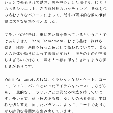
ションで発表されて以降、黒を中心とした服作り、ゆとり
のあるシルエット、左右非対称のカッティング、身体を包
み込むようなパターンによって、従来の西洋的な服の価値
観に大きな衝撃を与えました。
ブランドの特徴は、単に黒い服を作っているということで
はありません。Yohji Yamamotoにおける黒は、静けさ、
強さ、陰影、余白を持った色として扱われています。着る
人の身体や動きによって表情が変わり、服そのものが主張
しすぎるのではなく、着る人の存在感を引き出すような美
しさがあります。
Yohji Yamamotoの服は、クラシックなジャケット、コー
ト、シャツ、パンツといったアイテムをベースにしながら
も、一般的なテーラリングとは異なる構造を持っていま
す。長い着丈、落ち感のある布、ゆとりのある分量、非対
称な切り替え、崩したバランスによって、モードでありな
がら詩的な雰囲気を生み出しています。