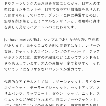
ドやテーラリングの美意識を背景にしながら、日本人の体
型に合うシルエットや、日常で着やすい機能性を取り入れ
た服作りを行っています。ブランド全体に共通するのは、
無駄を削ぎ落としたミニマルなデザインと、着用時に身体
を美しく見せるパターンへのこだわりです。
junhashimotoの服は、シンプルでありながら強い存在感
があります。派手なロゴや過剰な装飾ではなく、レザーの
質感、ジャケットのライン、パンツのテーパード、ジップ
やボタンの配置、素材の伸縮性などによってブランドらし
さを表現しています。大人の男性が日常で着やすく、それ
でいてラフになりすぎないバランスが魅力です。
代表的なアイテムとしては、レザージャケット、ライダー
スジャケット、テーラードジャケット、セットアップ、ス
リムパンツ、ラップコート、ダウン、シャツ、ニット、ス
ウェットなどが挙げられます。特にレザーやジャケット、
パンツ類はブランドの強みが出やすく、中古市場でも探し