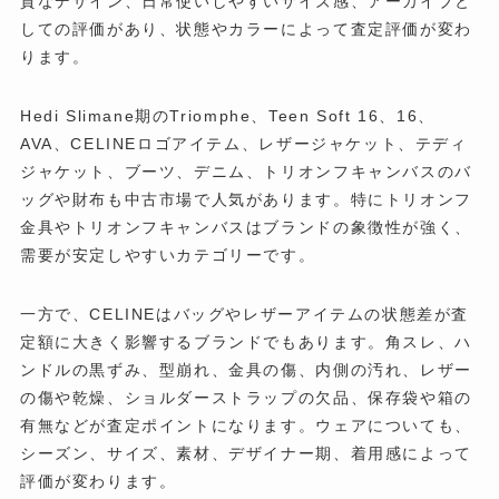
質なデザイン、日常使いしやすいサイズ感、アーカイブと
しての評価があり、状態やカラーによって査定評価が変わ
ります。
Hedi Slimane期のTriomphe、Teen Soft 16、16、
AVA、CELINEロゴアイテム、レザージャケット、テディ
ジャケット、ブーツ、デニム、トリオンフキャンバスのバ
ッグや財布も中古市場で人気があります。特にトリオンフ
金具やトリオンフキャンバスはブランドの象徴性が強く、
需要が安定しやすいカテゴリーです。
一方で、CELINEはバッグやレザーアイテムの状態差が査
定額に大きく影響するブランドでもあります。角スレ、ハ
ンドルの黒ずみ、型崩れ、金具の傷、内側の汚れ、レザー
の傷や乾燥、ショルダーストラップの欠品、保存袋や箱の
有無などが査定ポイントになります。ウェアについても、
シーズン、サイズ、素材、デザイナー期、着用感によって
評価が変わります。