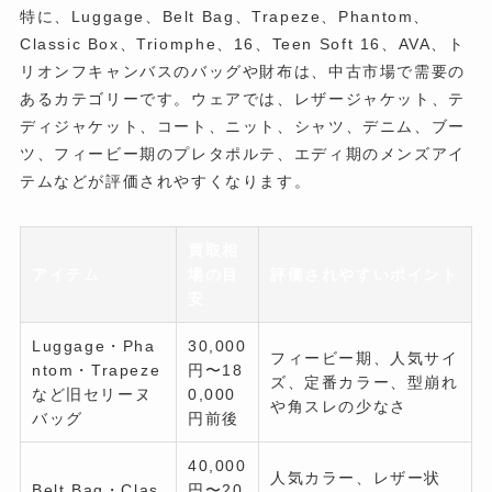
特に、Luggage、Belt Bag、Trapeze、Phantom、
Classic Box、Triomphe、16、Teen Soft 16、AVA、ト
リオンフキャンバスのバッグや財布は、中古市場で需要の
あるカテゴリーです。ウェアでは、レザージャケット、テ
ディジャケット、コート、ニット、シャツ、デニム、ブー
ツ、フィービー期のプレタポルテ、エディ期のメンズアイ
テムなどが評価されやすくなります。
買取相
アイテム
場の目
評価されやすいポイント
安
Luggage・Pha
30,000
フィービー期、人気サイ
ntom・Trapeze
円〜18
ズ、定番カラー、型崩れ
など旧セリーヌ
0,000
や角スレの少なさ
バッグ
円前後
40,000
人気カラー、レザー状
Belt Bag・Clas
円〜20