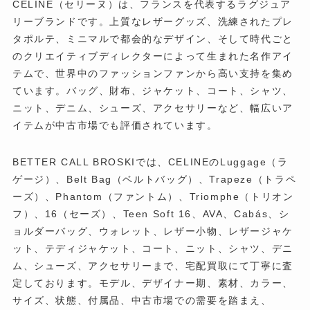
CELINE（セリーヌ）は、フランスを代表するラグジュア
リーブランドです。上質なレザーグッズ、洗練されたプレ
タポルテ、ミニマルで都会的なデザイン、そして時代ごと
のクリエイティブディレクターによって生まれた名作アイ
テムで、世界中のファッションファンから高い支持を集め
ています。バッグ、財布、ジャケット、コート、シャツ、
ニット、デニム、シューズ、アクセサリーなど、幅広いア
イテムが中古市場でも評価されています。
BETTER CALL BROSKIでは、CELINEのLuggage（ラ
ゲージ）、Belt Bag（ベルトバッグ）、Trapeze（トラペ
ーズ）、Phantom（ファントム）、Triomphe（トリオン
フ）、16（セーズ）、Teen Soft 16、AVA、Cabás、シ
ョルダーバッグ、ウォレット、レザー小物、レザージャケ
ット、テディジャケット、コート、ニット、シャツ、デニ
ム、シューズ、アクセサリーまで、宅配買取にて丁寧に査
定しております。モデル、デザイナー期、素材、カラー、
サイズ、状態、付属品、中古市場での需要を踏まえ、