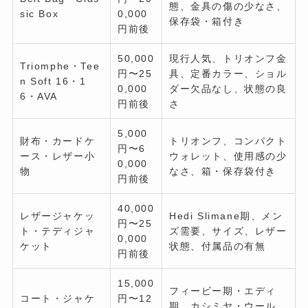
態、金具の傷の少なさ、
sic Box
0,000
保存袋・箱付き
円前後
50,000
現行人気、トリオンフ金
Triomphe・Tee
円〜25
具、定番カラー、ショル
n Soft 16・1
0,000
ダー欠品なし、状態の良
6・AVA
円前後
さ
5,000
財布・カードケ
トリオンフ、コンパクト
円〜6
ース・レザー小
ウォレット、使用感の少
0,000
物
なさ、箱・保存袋付き
円前後
40,000
レザージャケッ
Hedi Slimane期、メン
円〜25
ト・テディジャ
ズ需要、サイズ、レザー
0,000
ケット
状態、付属品の有無
円前後
15,000
フィービー期・エディ
コート・ジャケ
円〜12
期、カシミヤ・ウール、