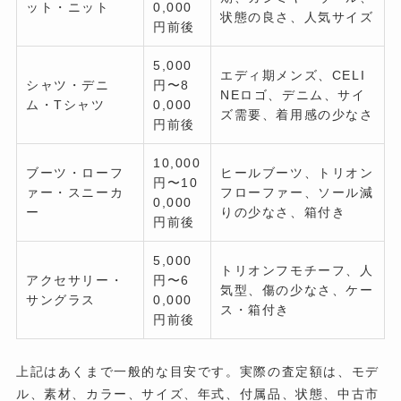
ット・ニット
0,000
状態の良さ、人気サイズ
円前後
5,000
エディ期メンズ、CELI
シャツ・デニ
円〜8
NEロゴ、デニム、サイ
ム・Tシャツ
0,000
ズ需要、着用感の少なさ
円前後
10,000
ブーツ・ローフ
ヒールブーツ、トリオン
円〜10
ァー・スニーカ
フローファー、ソール減
0,000
ー
りの少なさ、箱付き
円前後
5,000
トリオンフモチーフ、人
アクセサリー・
円〜6
気型、傷の少なさ、ケー
サングラス
0,000
ス・箱付き
円前後
上記はあくまで一般的な目安です。実際の査定額は、モデ
ル、素材、カラー、サイズ、年式、付属品、状態、中古市