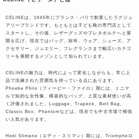
CELINEは、1945年にフランス・パリで創業したラグジュ
アリーブランドです。もともとは子ども靴の専門店として
スタートし、その後、レザーグッズやプレタポルテへと展
開を広げ、現在ではバッグ、財布、ウェア、シューズ、ア
クセサリー、ジュエリー、フレグランスまで幅広いカテゴ
リーを展開するメゾンとして知られています。
CELINEの魅力は、時代によって変化しながらも、常に上
品で洗練された雰囲気を持っている点にあります。
Phoebe Philo（フィービー・ファイロ）期には、ミニマ
ルで知的な女性像、構築的なバッグ、上質な素材使いが高
く評価されました。Luggage、Trapeze、Belt Bag、
Classic Box、Phantomなどは、現在でも中古市場で根強
い人気があります。
Hedi Slimane（エディ・スリマン）期には、Triompheロ