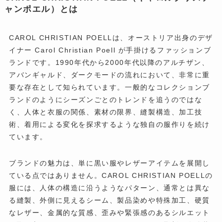
ャンポエル）とは
CAROL CHRISTIAN POELLは、オーストリア出身のデザ
イナー Carol Christian Poell が手掛けるファッションブ
ランドです。1990年代から2000年代以降のアルチザン、
アバンギャルド、ダークモードの流れにおいて、非常に重
要な存在として知られています。一般的なコレクションブ
ランドのようにシーズンごとのトレンドを追うのではな
く、人体と衣服の関係、素材の限界、縫製構造、加工技
術、着用による変化を探求するような独自の服作りを続け
ています。
ブランドの魅力は、単に黒い服やレザーアイテムを展開し
ている点ではありません。CAROL CHRISTIAN POELLの
服には、人体の構造に沿うようなパターン、通常とは異な
る縫製、外側に見えるシーム、製品染めや特殊加工、硬質
なレザー、金属的な質感、歪みや緊張感のあるシルエット