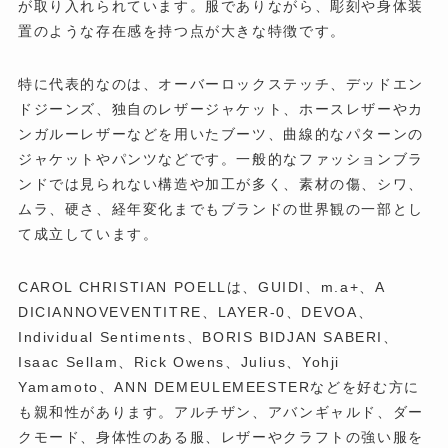
が取り入れられています。服でありながら、彫刻や身体装
置のような存在感を持つ点が大きな特徴です。
特に代表的なのは、オーバーロックステッチ、デッドエン
ドジーンズ、独自のレザージャケット、ホースレザーやカ
ンガルーレザーなどを用いたブーツ、曲線的なパターンの
ジャケットやパンツなどです。一般的なファッションブラ
ンドでは見られない構造や加工が多く、素材の傷、シワ、
ムラ、硬さ、経年変化までもブランドの世界観の一部とし
て成立しています。
CAROL CHRISTIAN POELLは、GUIDI、m.a+、A
DICIANNOVEVENTITRE、LAYER-0、DEVOA、
Individual Sentiments、BORIS BIDJAN SABERI、
Isaac Sellam、Rick Owens、Julius、Yohji
Yamamoto、ANN DEMEULEMEESTERなどを好む方に
も親和性があります。アルチザン、アバンギャルド、ダー
クモード、身体性のある服、レザーやクラフトの強い服を