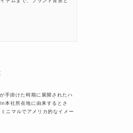
トアイテムまで、ブランド背景と
は
Simonsが手掛けた時期に展開されたハ
lein本社所在地に由来するとさ
inの持つミニマルでアメリカ的なイメー