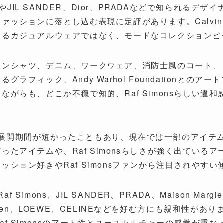
ンドやJIL SANDER、Dior、PRADAなどで知られる
ションに落とし込む表現に定評があります。Calvin Kle
なるカジュアルウェアではなく、モードなコレクションピ
タンシャツ、デニム、ワークウェア、消防士風のコート、
ラフィック、Andy Warhol Foundationとの
ながらも、どこか不穏で知的、Raf Simonsらしい違
39NYCは、展開期間が短かったこともあり、現在では一部のア
ったアイテムや、Raf Simonsらしさが強く出ている
ション好きやRaf Simonsファンから注目されやす
Raf Simons、JIL SANDER、PRADA、Maison Margie
 Noten、LOEWE、CELINEなどを好む方にも親和性がありま
af Simonsのアート性とユースカルチャーの感覚が重