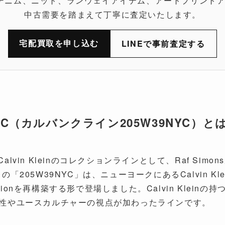
ター、デニム、ニット、ランウェイアイテム、アートプリン
中古需要を踏まえて丁寧に査定いたします。
宅配買取を申し込む
LINEで事前査定する
W39NYC（カルバンクライン205W39NYC）と
YCは、Calvin Kleinのコレクションラインとして、Raf 
205W39NYC」は、ニューヨークにあるCalvin K
ollectionを再構築する形で登場しました。Calvin Kle
アート性やユースカルチャーの視点が加わったラインです。