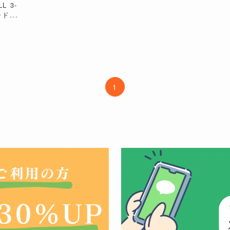
L 3-
ド...
1