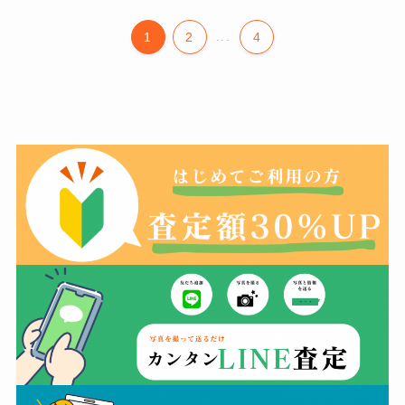
1
2
...
4