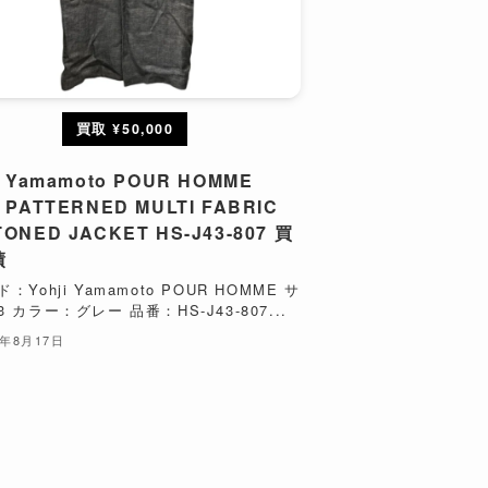
買取 ¥50,000
i Yamamoto POUR HOMME
 PATTERNED MULTI FABRIC
ONED JACKET HS-J43-807 買
績
：Yohji Yamamoto POUR HOMME サ
 カラー：グレー 品番：HS-J43-807...
4年8月17日