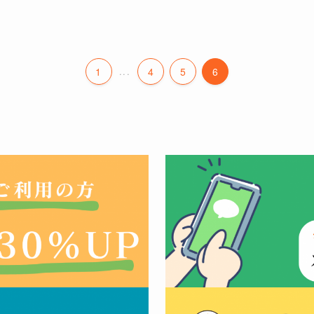
1
...
4
5
6