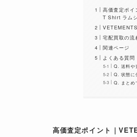
高価査定ポイント｜
T Shirt 
VETEMEN
宅配買取の流
関連ページ
よくある質問
Q. 送料
Q. 状態
Q. まと
高価査定ポイント｜VETEMEN