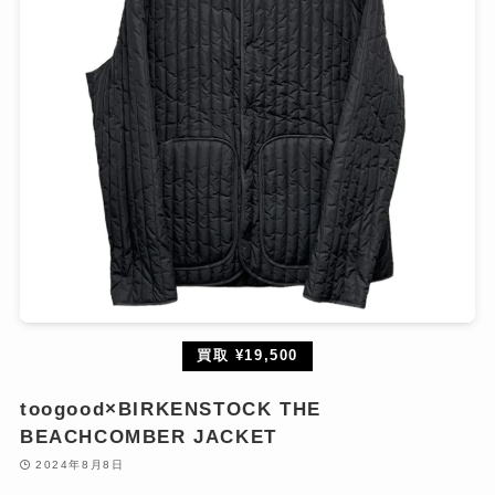
買取 ¥19,500
toogood×BIRKENSTOCK THE
BEACHCOMBER JACKET
2024年8月8日