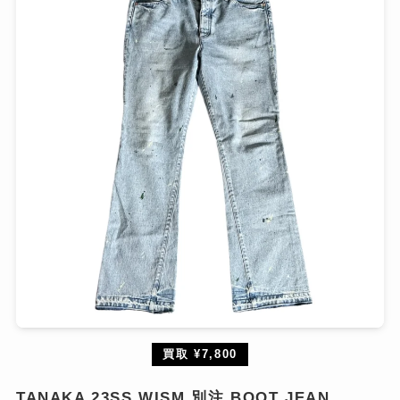
買取 ¥7,800
TANAKA 23SS WISM 別注 BOOT JEAN